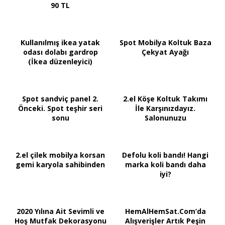
90 TL
Kullanılmış ikea yatak
Spot Mobilya Koltuk Baza
odası dolabı gardrop
Çekyat Ayağı
(İkea düzenleyici)
Spot sandviç panel 2.
2.el Köşe Koltuk Takımı
Önceki. Spot teşhir seri
İle Karşınızdayız.
sonu
Salonunuzu
2.el çilek mobilya korsan
Defolu koli bandı! Hangi
gemi karyola sahibinden
marka koli bandı daha
iyi?
2020 Yılına Ait Sevimli ve
HemAlHemSat.Com’da
Hoş Mutfak Dekorasyonu
Alışverişler Artık Peşin