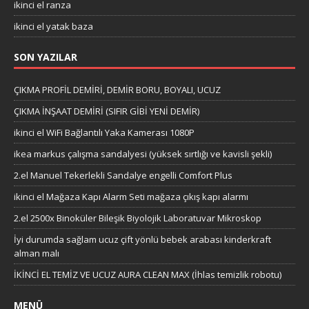
ikinci el ranza
ikinci el yatak baza
SON YAZILAR
ÇIKMA PROFİL DEMİRİ, DEMİR BORU, BOYALI, UCUZ
ÇIKMA İNŞAAT DEMİRİ (SIFIR GİBİ YENİ DEMİR)
ikinci el WiFi Bağlantılı Yaka Kamerası 1080P
ikea markus çalışma sandalyesi (yüksek sırtlığı ve kavisli şekli)
2.el Manuel Tekerlekli Sandalye engelli Comfort Plus
ikinci el Mağaza Kapı Alarm Seti mağaza çıkış kapı alarmı
2.el 2500x Binoküler Bileşik Biyolojik Laboratuvar Mikroskop
İyi durumda sağlam ucuz çift yönlü bebek arabası kinderkraft
alman malı
İKİNCİ EL TEMİZ VE UCUZ AURA CLEAN MAX (İhlas temizlik robotu)
MENÜ