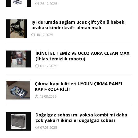
26.12.2025
İyi durumda sağlam ucuz çift yönlü bebek
arabası kinderkraft alman malı
18.12.2025
İKİNCİ EL TEMİZ VE UCUZ AURA CLEAN MAX
(İhlas temizlik robotu)
01.12.2025
Çıkma kapı kilitleri UYGUN ÇIKMA PANEL
KAPI+KOL+ KİLİT
12.08.2025
Doğalgaz sobası mı yoksa kombi mi daha
çok yakar? ikinci el doğalgaz sobası
07.08.2025