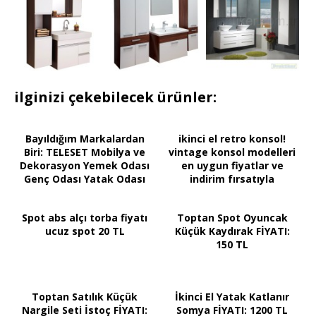
ilginizi çekebilecek ürünler:
Bayıldığım Markalardan
ikinci el retro konsol!
Biri: TELESET Mobilya ve
vintage konsol modelleri
Dekorasyon Yemek Odası
en uygun fiyatlar ve
Genç Odası Yatak Odası
indirim fırsatıyla
Öneril...
Spot abs alçı torba fiyatı
Toptan Spot Oyuncak
ucuz spot 20 TL
Küçük Kaydırak FİYATI:
150 TL
Toptan Satılık Küçük
İkinci El Yatak Katlanır
Nargile Seti İstoç FİYATI:
Somya FİYATI: 1200 TL