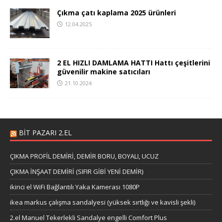
Çıkma çatı kaplama 2025 ürünleri
12.04.2025
2 EL HIZLI DAMLAMA HATTI Hattı çeşitlerini
güvenilir makine satıcıları
21.10.2024
BIT PAZARI 2.EL
ÇIKMA PROFİL DEMİRİ, DEMİR BORU, BOYALI, UCUZ
ÇIKMA İNŞAAT DEMİRİ (SIFIR GİBİ YENİ DEMİR)
ikinci el WiFi Bağlantılı Yaka Kamerası 1080P
ikea markus çalışma sandalyesi (yüksek sırtlığı ve kavisli şekli)
2.el Manuel Tekerlekli Sandalye engelli Comfort Plus