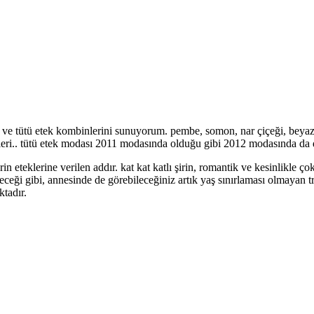
i ve tütü etek kombinlerini sunuyorum. pembe, somon, nar çiçeği, beyaz, 
nkleri.. tütü etek modası 2011 modasında olduğu gibi 2012 modasında d
n eteklerine verilen addır. kat kat katlı şirin, romantik ve kesinlikle çok s
ceği gibi, annesinde de görebileceğiniz artık yaş sınırlaması olmayan tr
tadır.