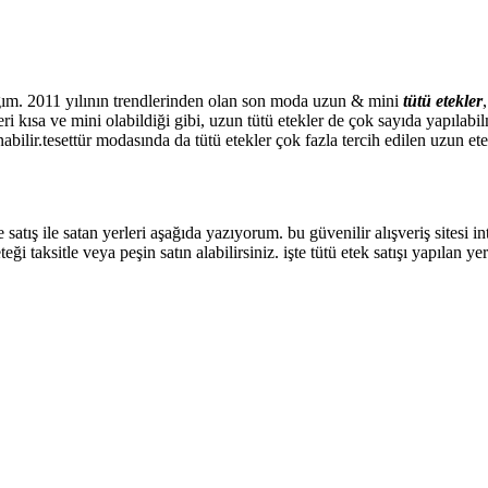
acağım. 2011 yılının trendlerinden olan son moda uzun & mini
tütü etekler
eri kısa ve mini olabildiği gibi, uzun tütü etekler de çok sayıda yapıla
bilir.tesettür modasında da tütü etekler çok fazla tercih edilen uzun et
ne satış ile satan yerleri aşağıda yazıyorum. bu güvenilir alışveriş sitesi
 taksitle veya peşin satın alabilirsiniz. işte tütü etek satışı yapılan yer