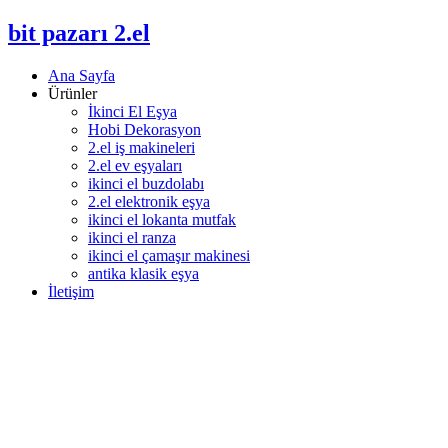
bit pazarı 2.el
Ana Sayfa
Ürünler
İkinci El Eşya
Hobi Dekorasyon
2.el iş makineleri
2.el ev eşyaları
ikinci el buzdolabı
2.el elektronik eşya
ikinci el lokanta mutfak
ikinci el ranza
ikinci el çamaşır makinesi
antika klasik eşya
İletişim