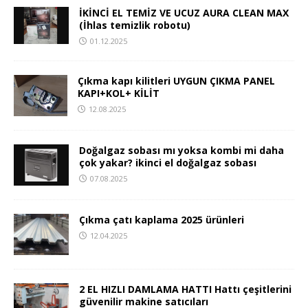
İKİNCİ EL TEMİZ VE UCUZ AURA CLEAN MAX
(İhlas temizlik robotu)
01.12.2025
Çıkma kapı kilitleri UYGUN ÇIKMA PANEL
KAPI+KOL+ KİLİT
12.08.2025
Doğalgaz sobası mı yoksa kombi mi daha
çok yakar? ikinci el doğalgaz sobası
07.08.2025
Çıkma çatı kaplama 2025 ürünleri
12.04.2025
2 EL HIZLI DAMLAMA HATTI Hattı çeşitlerini
güvenilir makine satıcıları