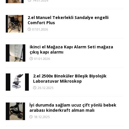
14.01.2026
2.el Manuel Tekerlekli Sandalye engelli
Comfort Plus
07.01.2026
ikinci el Mağaza Kapı Alarm Seti mağaza
çıkış kapı alarmı
01.01.2026
2.el 2500x Binoküler Bileşik Biyolojik
Laboratuvar Mikroskop
26.12.2025
İyi durumda sağlam ucuz çift yönlü bebek
arabası kinderkraft alman malı
18.12.2025