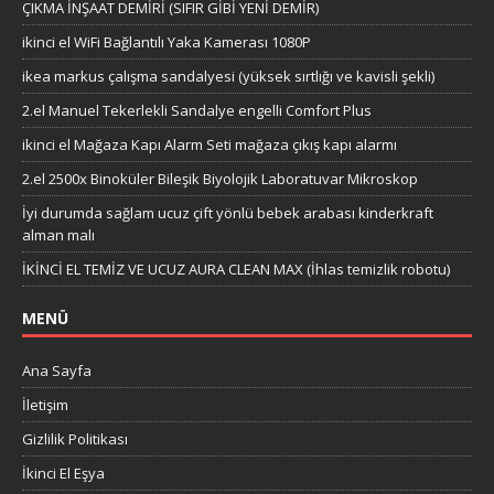
ÇIKMA İNŞAAT DEMİRİ (SIFIR GİBİ YENİ DEMİR)
ikinci el WiFi Bağlantılı Yaka Kamerası 1080P
ikea markus çalışma sandalyesi (yüksek sırtlığı ve kavisli şekli)
2.el Manuel Tekerlekli Sandalye engelli Comfort Plus
ikinci el Mağaza Kapı Alarm Seti mağaza çıkış kapı alarmı
2.el 2500x Binoküler Bileşik Biyolojik Laboratuvar Mikroskop
İyi durumda sağlam ucuz çift yönlü bebek arabası kinderkraft
alman malı
İKİNCİ EL TEMİZ VE UCUZ AURA CLEAN MAX (İhlas temizlik robotu)
MENÜ
Ana Sayfa
İletişim
Gizlilik Politikası
İkinci El Eşya