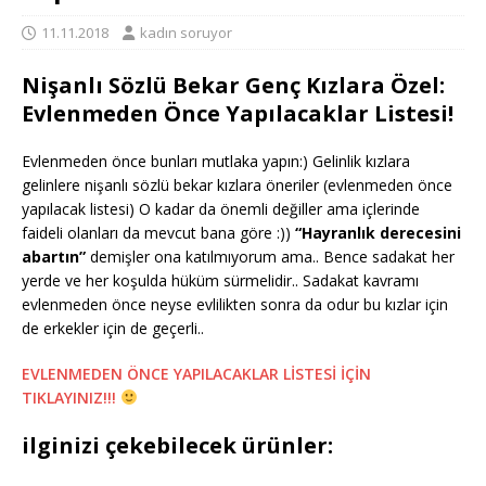
11.11.2018
kadın soruyor
Nişanlı Sözlü Bekar Genç Kızlara Özel:
Evlenmeden Önce Yapılacaklar Listesi!
Evlenmeden önce bunları mutlaka yapın:) Gelinlik kızlara
gelinlere nişanlı sözlü bekar kızlara öneriler (evlenmeden önce
yapılacak listesi) O kadar da önemli değiller ama içlerinde
faideli olanları da mevcut bana göre :))
“Hayranlık derecesini
abartın”
demişler ona katılmıyorum ama.. Bence sadakat her
yerde ve her koşulda hüküm sürmelidir.. Sadakat kavramı
evlenmeden önce neyse evlilikten sonra da odur bu kızlar için
de erkekler için de geçerli..
EVLENMEDEN ÖNCE YAPILACAKLAR LİSTESİ İÇİN
TIKLAYINIZ!!!
ilginizi çekebilecek ürünler: