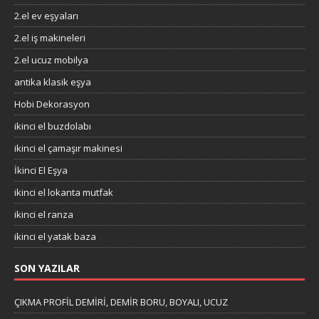
2.el ev eşyaları
2.el iş makineleri
2.el ucuz mobilya
antika klasik eşya
Hobi Dekorasyon
ikinci el buzdolabı
ikinci el çamaşır makinesi
İkinci El Eşya
ikinci el lokanta mutfak
ikinci el ranza
ikinci el yatak baza
SON YAZILAR
ÇIKMA PROFİL DEMİRİ, DEMİR BORU, BOYALI, UCUZ