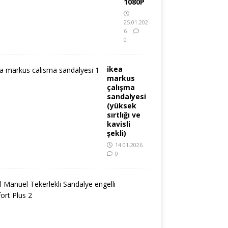
1080P
25.01.202
6
0
ikea
markus
çalışma
sandalyesi
(yüksek
sırtlığı ve
kavisli
şekli)
14.01.2026
0
2
.
e
l
M