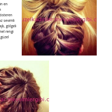
in en
n
gösteren
az sevimli
lı, gölgeli
amel rengi
 güzel