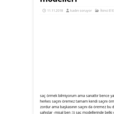
11.11.2018
kadın soruyor
İkinci El 
saç örmek bilmiyorum ama sanattır bence ya
herkes saçını öremez tamam kendi saçını ör
zordur ama başkasının saçını da öremez bu 
şahıslar -misal ben :)) saç modellerinde belki