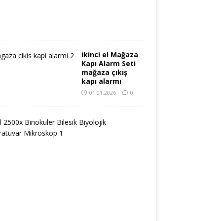
2
6
0
ikinci el Mağaza
Kapı Alarm Seti
mağaza çıkış
kapı alarmı
01.01.2026
0
2
.
e
l
2
5
0
0
x
B
i
n