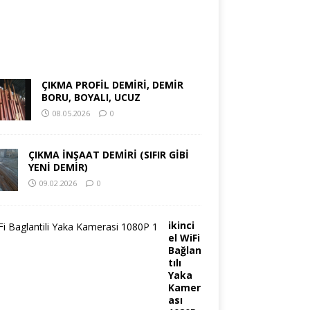
ÇIKMA PROFİL DEMİRİ, DEMİR
BORU, BOYALI, UCUZ
08.05.2026
0
ÇIKMA İNŞAAT DEMİRİ (SIFIR GİBİ
YENİ DEMİR)
09.02.2026
0
ikinci
el WiFi
Bağlan
tılı
Yaka
Kamer
ası