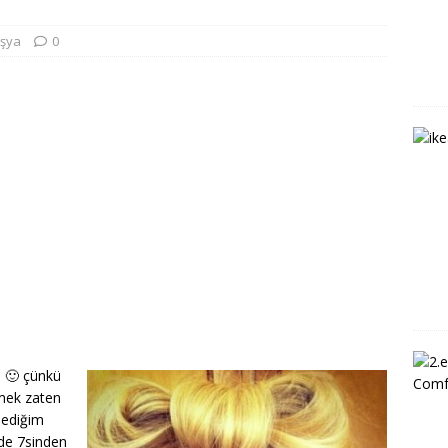
Eşya
0
 🙂 çünkü
mek zaten
dediğim
 de 7sinden